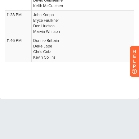
H
E
L
P