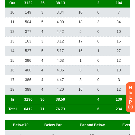
H
E
L
P